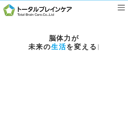
脳体力が
未来
の
生活
を変える
|