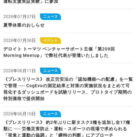
運転支援実証実験」に参加
2026年07月07日
ニュース
夏季休業のおしらせ
2026年07月06日
イベント
デロイト トーマツ ベンチャーサポート主催「第209回
Morning Meetup」で弊社代表が登壇いたしました
2026年06月11日
ニュース
《プレスリリース》 改正労安法の「認知機能への配慮」を一覧
で管理 ── CogEvoの測定結果と対策の実施状況をまとめて可
視化するダッシュボードを試験リリース、プロトタイプ期間の
特別価格で提供開始
2026年06月10日
ニュース
《プレスリリース》 約2年ぶりに新タスク3種を追加し全17種
類に ── 労働災害防止・運転・スポーツの現場で求められる
「視覚と運動の協調」と「瞬時の判断」にアプローチ