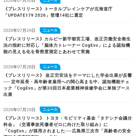
2026年07月30日
ニュース
《プレスリリース》トータルブレインケアが北海道庁
「UPDATE179 2026」登壇14社に選定
2026年07月29日
ニュース
《プレスリリース》カルビー新宇都宮工場、改正労働安全衛生
法の指針に対応し「脳体力トレーナー CogEvo」による認知機
能の見える化を骨密度測定とあわせて実施
2026年07月28日
ニュース
《プレスリリース》 改正労安法をテーマにした学会出展が反響
── 定年延長・高年齢者雇用への関心高まる中、認知機能チェ
ック「CogEvo」が第33回日本産業精神保健学会に単独ブース
出展
2026年07月23日
ニュース
《プレスリリース》 トヨタ・モビリティ基金「タテシナ会議分
科会」（交通事故死傷者ゼロに向けた取り組み）に
「CogEvo」が採用されました──広島県三次市「高齢者の安全