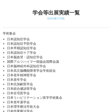
学会等出展実績一覧
EXHIBITION
学術集会
日本認知症学会
日本認知症予防学会
日本早期認知症学会
日本認知症ケア学会
日本脳血管・認知症学会
国際アルツハイマー病協会国際会議
日本脳神経外科認知症学会
日本高次脳機能障害学会学術総会
日本老年精神医学会
日本老年学会
日本抗加齢医学会
日本総合健診医学会
日本在宅医学会
日本リハビリテーション医学学術集会
日本老年薬学会
日本理学療法学術大会
日本作業療法学会