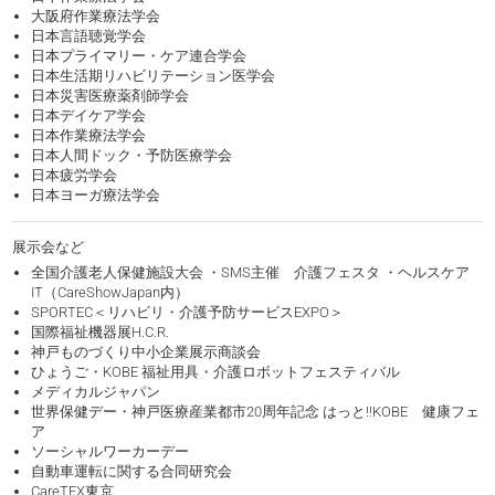
大阪府作業療法学会
日本言語聴覚学会
日本プライマリー・ケア連合学会
日本生活期リハビリテーション医学会
日本災害医療薬剤師学会
日本デイケア学会
日本作業療法学会
日本人間ドック・予防医療学会
日本疲労学会
日本ヨーガ療法学会
展示会など
全国介護老人保健施設大会 ・SMS主催 介護フェスタ ・ヘルスケア
IT（CareShowJapan内）
SPORTEC＜リハビリ・介護予防サービスEXPO＞
国際福祉機器展H.C.R.
神戸ものづくり中小企業展示商談会
ひょうご・KOBE 福祉用具・介護ロボットフェスティバル
メディカルジャパン
世界保健デー・神戸医療産業都市20周年記念 はっと!!KOBE 健康フェ
ア
ソーシャルワーカーデー
自動車運転に関する合同研究会
CareTEX東京