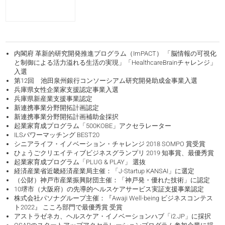
内閣府 革新的研究開発推進プログラム（ImPACT） 「脳情報の可視化
と制御による活力溢れる生活の実現」「HealthcareBrainチャレンジ」
入選
第12回 池田泉州銀行コンソーシアム研究開発助成金事業入選
兵庫県女性企業家支援認定事業入選
兵庫県新産業支援事業認定
新連携事業分野開拓計画認定
新連携事業分野開拓計画補助金採択
起業家育成プログラム「500KOBE」アクセラレーター
ILSパワーマッチング BEST20
シニアライフ・イノベーション・チャレンジ 2018 SOMPO 賞受賞
ひょうごクリエイティブビジネスグランプリ 2019 知事賞、最優秀賞
起業家育成プログラム「PLUG & PLAY」 選抜
経済産業省近畿経済産業局主催：「J-Startup KANSAI」に選定
（公財）神戸市産業振興財団主催：「神戸発・優れた技術」に認定
10堺市（大阪府）の先導的ヘルスケアサービス実証支援事業認定
株式会社パソナグループ主催：『Awaji Well-being ビジネスコンテス
ト2022』 こころ部門で最優秀賞 受賞
アストラゼネカ、ヘルスケア・イノベーションハブ「i2.JP」に採択