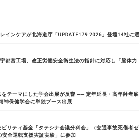
ンケアが北海道庁「UPDATE179 2026」登壇14社に
宇都宮工場、改正労働安全衛生法の指針に対応し「脳体力トレ
法をテーマにした学会出展が反響 ── 定年延長・高年齢者
産業精神保健学会に単独ブース出展
モビリティ基金「タテシナ会議分科会」（交通事故死傷者ゼロ
の安全運転支援実証実験」に参加