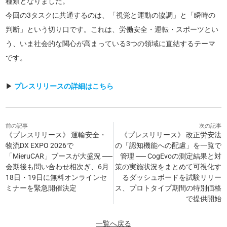
種類となりました。
今回の3タスクに共通するのは、「視覚と運動の協調」と「瞬時の
判断」という切り口です。これは、労働安全・運転・スポーツとい
う、いま社会的な関心が高まっている3つの領域に直結するテーマ
です。
▶
プレスリリースの詳細はこちら
前の記事
次の記事
《プレスリリース》 運輸安全・
《プレスリリース》 改正労安法
物流DX EXPO 2026で
の「認知機能への配慮」を一覧で
「MieruCAR」ブースが大盛況 ──
管理 ── CogEvoの測定結果と対
会期後も問い合わせ相次ぎ、6月
策の実施状況をまとめて可視化す
18日・19日に無料オンラインセ
るダッシュボードを試験リリー
ミナーを緊急開催決定
ス、プロトタイプ期間の特別価格
で提供開始
一覧へ戻る