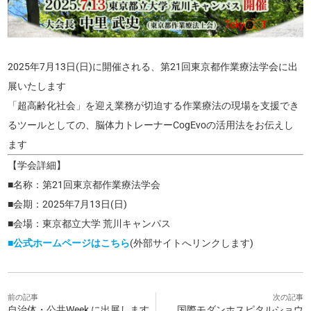
2025年7月13日(日)に開催される、第21回東京都作業療法学会に出
展いたします
「超高齢化社会」を迎え業務が切迫する作業療法の現場を支援でき
るツールとしての、脳体力トレーナーCogEvoの活用法をお伝えし
ます
【学会詳細】
■名称：第21回東京都作業療法学会
■会期：2025年7月13日(日)
■会場：東京都立大学 荒川キャンパス
■公式ホームページはこちら
(外部サイトへリンクします)
前の記事
次の記事
自治体・公共Week に出展します
国際モダンホスピタルショウ