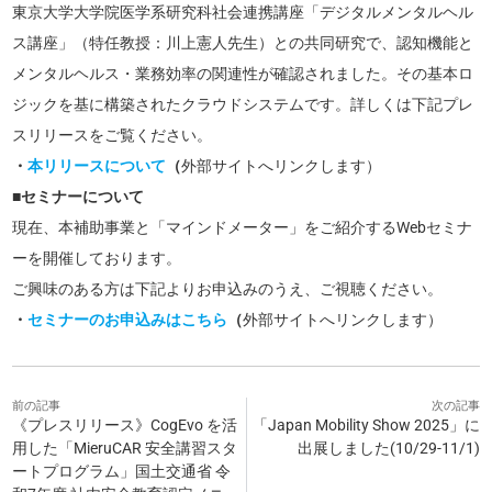
東京大学大学院医学系研究科社会連携講座「デジタルメンタルヘル
ス講座」（特任教授：川上憲人先生）との共同研究で、認知機能と
メンタルヘルス・業務効率の関連性が確認されました。その基本ロ
ジックを基に構築されたクラウドシステムです。詳しくは下記プレ
スリリースをご覧ください。
・
本リリースについて
（
外部サイトへリンクします）
■セミナーについて
現在、本補助事業と「マインドメーター」をご紹介するWebセミナ
ーを開催しております。
ご興味のある方は下記よりお申込みのうえ、ご視聴ください。
・
セミナーのお申込みはこちら
（
外部サイトへリンクします）
前の記事
次の記事
《プレスリリース》CogEvo を活
「Japan Mobility Show 2025」に
用した「MieruCAR 安全講習スタ
出展しました(10/29-11/1)
ートプログラム」国土交通省 令