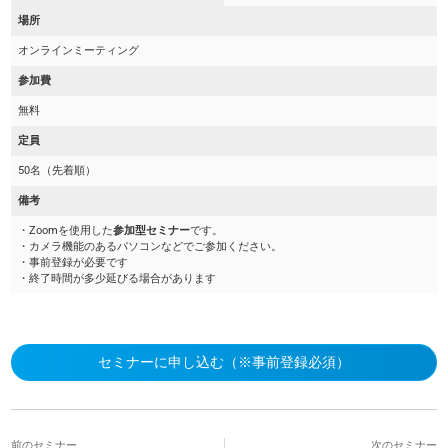
場所
オンラインミーティング
参加費
無料
定員
50名（先着順）
備考
・Zoomを使用した
参加型セミナー
です。
・カメラ機能のあるパソコンなどでご参加ください。
・事前登録が必要です
・終了時間が多少延びる場合があります
セミナーに申し込む（※事前登録必須）
前のセミナー
次のセミナー