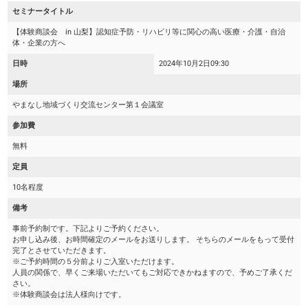
セミナータイトル
【体験商談会 in 山梨】認知症予防・リハビリ等に関心の高い医療・介護・自治
体・企業の方へ
日時
2024年10月2日
09:30
場所
やまなし地域づくり交流センター第１会議室
参加費
無料
定員
10名程度
備考
事前予約制です。下記よりご予約ください。
お申し込み後、お時間確定のメールをお送りします。 そちらのメールをもって受付
完了とさせていただきます。
※ご予約時間の５分前よりご入室いただけます。
人員の関係で、早くご来場いただいてもご対応できかねますので、予めご了承くだ
さい。
※体験商談会は法人様向けです。