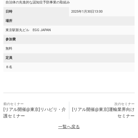
自治体の先進的な認知症予防事業の取組み
日時
2025年1月30日
13:00
場所
東京駅新丸ビル EGG JAPAN
参加費
無料
定員
８名
前のセミナー
次のセミナー
[リアル開催@東京]リハビリ・介
[リアル開催@東京]運輸業界向け
護セミナー
セミナー
一覧へ戻る