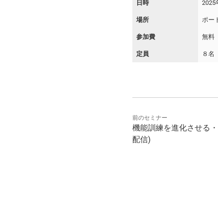
日時
202
場所
ポー
参加費
無料
定員
８名
前のセミナー
機能訓練を進化させる・
配信)