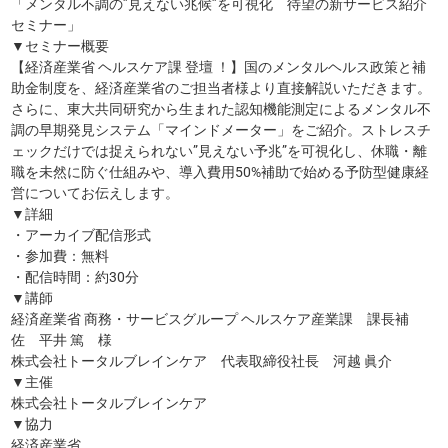
「メンタル不調の”見えない兆候”を可視化 待望の新サービス紹介
セミナー」
▼セミナー概要
【経済産業省 ヘルスケア課 登壇 ！】国のメンタルヘルス政策と補
助金制度を、経済産業省のご担当者様より直接解説いただきます。
さらに、東大共同研究から生まれた認知機能測定によるメンタル不
調の早期発見システム「マインドメーター」をご紹介。ストレスチ
ェックだけでは捉えられない”見えない予兆”を可視化し、休職・離
職を未然に防ぐ仕組みや、導入費用50%補助で始める予防型健康経
営についてお伝えします。
▼詳細
・アーカイブ配信形式
・参加費：無料
・配信時間：約30分
▼講師
経済産業省 商務・サービスグループ ヘルスケア産業課 課長補
佐 平井 篤 様
株式会社トータルブレインケア 代表取締役社長 河越 眞介
▼主催
株式会社トータルブレインケア
▼協力
経済産業省